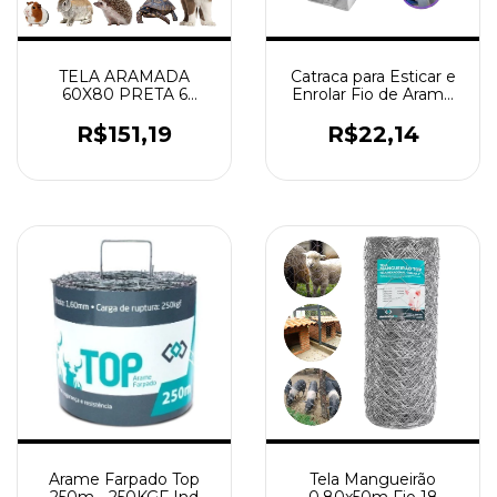
TELA ARAMADA
Catraca para Esticar e
60X80 PRETA 6
Enrolar Fio de Arame
UNIDADES CERCADO
ou Cerca Búfalo
CACHORROS GATOS
R$151,19
R$22,14
Tela Mangueirão
Arame Farpado Top