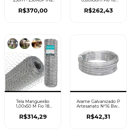
0,80x50m Fio 18
250m - 250KGF Ind
Arame Galvanizada p
Aço Galvanizado 9,6kg
Cercados
R$262,43
R$370,00
Tela Mangueirão
Arame Galvanizado P
1,00x50 M Fio 18
Artesanato Nº16 Bwg
Galvanizada Porcos
16 Fio 1,65mm 1kg
Viveiro
R$314,29
R$42,31