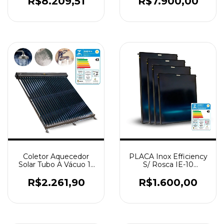
R$8.209,51
R$7.900,00
Coletor Aquecedor
PLACA Inox Efficiency
Solar Tubo A Vácuo 15
S/ Rosca IE-10
Tubos Aço 316 BP
1,00x1,00 Selo A
R$2.261,90
R$1.600,00