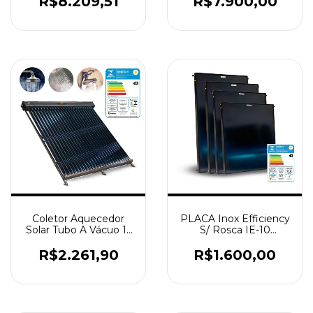
R$8.209,51
R$7.900,00
Coletor Aquecedor
PLACA Inox Efficiency
Solar Tubo A Vácuo 15
S/ Rosca IE-10
Tubos Aço 316 BP
1,00x1,00 Selo A
R$2.261,90
R$1.600,00