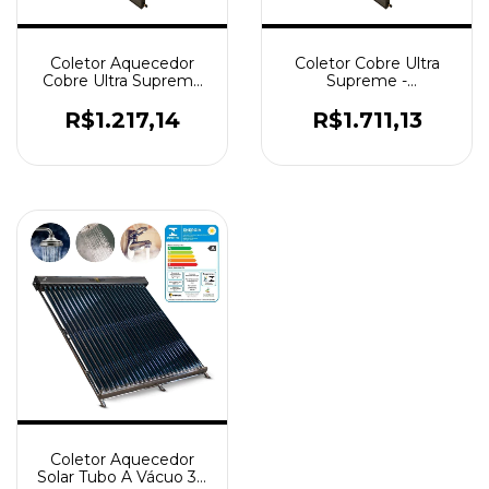
Coletor Aquecedor
Coletor Cobre Ultra
Cobre Ultra Supreme
Supreme -
Placa 1x1mt
Classificação A Placa
Termomax
1,50x1,00m Termomax
R$1.217,14
R$1.711,13
Coletor Aquecedor
Solar Tubo A Vácuo 30